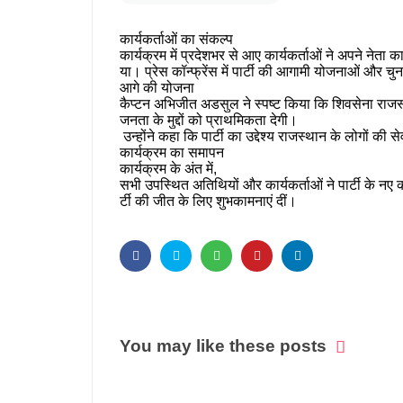
कार्यकर्ताओं
का
संकल्प
कार्यक्रम
में
प्रदेशभर
से
आए
कार्यकर्ताओं
ने
अपने
नेता
क
या।
प्रेस
कॉन्फ्रेंस
में
पार्टी
की
आगामी
योजनाओं
और
चुन
आगे
की
योजना
कैप्टन
अभिजीत
अडसुल
ने
स्पष्ट
किया
कि
शिवसेना
राजस
जनता
के
मुद्दों
को
प्राथमिकता
देगी।
उन्होंने
कहा
कि
पार्टी
का
उद्देश्य
राजस्थान
के
लोगों
की
से
कार्यक्रम
का
समापन
कार्यक्रम
के
अंत
में
,
सभी
उपस्थित
अतिथियों
और
कार्यकर्ताओं
ने
पार्टी
के
नए
क
र्टी
की
जीत
के
लिए
शुभकामनाएं
दीं।
You may like these posts