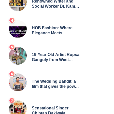
Renowned Writer and
Social Worker Dr. Kamal
H. Muhamed Honored
with 5th Edition Swami
Vivekananda Excellence
Award 2025
HOB Fashion: Where
Elegance Meets
Everyday Style
19-Year-Old Artist Rupsa
Ganguly from West
Bengal Sets World
Record, Elevates Indian
Art on Global Stage
The Wedding Bandit: a
film that gives the power
to our women
Sensational Singer
Chintan Bakiwala