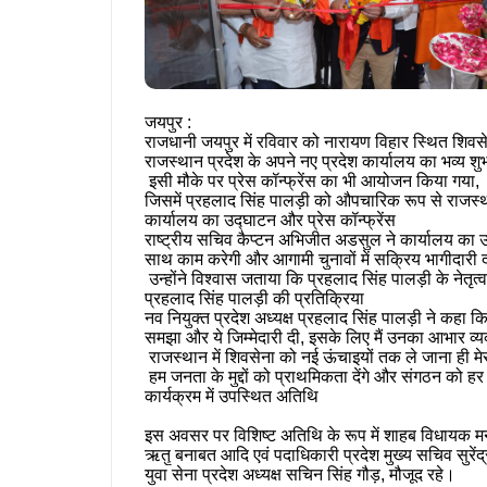
जयपुर
:
राजधानी
जयपुर
में
रविवार
को
नारायण
विहार
स्थित
शिवस
राजस्थान
प्रदेश
के
अपने
नए
प्रदेश
कार्यालय
का
भव्य
शु
इसी
मौके
पर
प्रेस
कॉन्फ्रेंस
का
भी
आयोजन
किया
गया
,
जिसमें
प्रहलाद
सिंह
पालड़ी
को
औपचारिक
रूप
से
राजस्
कार्यालय
का
उद्घाटन
और
प्रेस
कॉन्फ्रेंस
राष्ट्रीय
सचिव
कैप्टन
अभिजीत
अडसुल
ने
कार्यालय
का
उ
साथ
काम
करेगी
और
आगामी
चुनावों
में
सक्रिय
भागीदारी
द
उन्होंने
विश्वास
जताया
कि
प्रहलाद
सिंह
पालड़ी
के
नेतृत्व
प्रहलाद
सिंह
पालड़ी
की
प्रतिक्रिया
नव
नियुक्त
प्रदेश
अध्यक्ष
प्रहलाद
सिंह
पालड़ी
ने
कहा
क
समझा
और
ये
जिम्मेदारी
दी
,
इसके
लिए
मैं
उनका
आभार
व्य
राजस्थान
में
शिवसेना
को
नई
ऊंचाइयों
तक
ले
जाना
ही
मे
हम
जनता
के
मुद्दों
को
प्राथमिकता
देंगे
और
संगठन
को
हर
कार्यक्रम
में
उपस्थित
अतिथि
इस
अवसर
पर
विशिष्ट
अतिथि
के
रूप
में
शाहब
विधायक
म
ऋतु
बनाबत
आदि
एवं
पदाधिकारी
प्रदेश
मुख्य
सचिव
सुरेंद
युवा
सेना
प्रदेश
अध्यक्ष
सचिन
सिंह
गौड़
,
मौजूद
रहे।