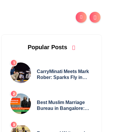
Popular Posts
CarryMinati Meets Mark
Rober: Sparks Fly in
Epic Crossover
Best Muslim Marriage
Bureau in Bangalore:
NikahNamah | Find your
Perfect Match