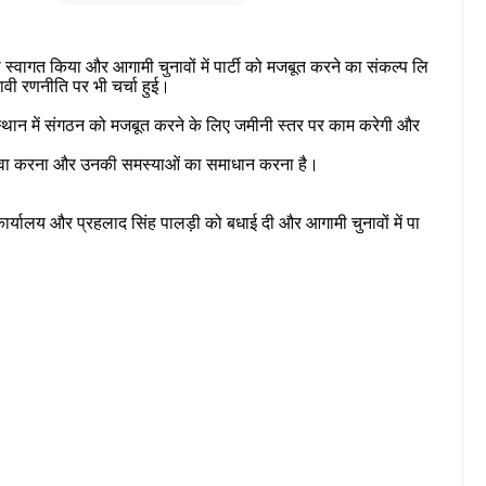
ा
स्वागत
किया
और
आगामी
चुनावों
में
पार्टी
को
मजबूत
करने
का
संकल्प
लि
ावी
रणनीति
पर
भी
चर्चा
हुई।
्थान
में
संगठन
को
मजबूत
करने
के
लिए
जमीनी
स्तर
पर
काम
करेगी
और
वा
करना
और
उनकी
समस्याओं
का
समाधान
करना
है।
ार्यालय
और
प्रहलाद
सिंह
पालड़ी
को
बधाई
दी
और
आगामी
चुनावों
में
पा