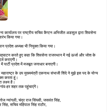
ेना
कार्यालय
पर
राष्ट्रीय
सचिव
कैप्टन
अभिजीत
अडसुल
द्वारा
शिवसेना
भारंभ
किया
गया।
थान
प्रदेश
अध्यक्ष
भी
नियुक्त
किया
गया।
द्घाटन
करते
हुए
कहा
कि
शिवसेना
राजस्थान
में
नई
ऊर्जा
और
जोश
के
र्ज
कराएगी।
में
पार्टी
प्रदेश
में
मजबूत
जनाधार
बनाएगी।
ि
महाराष्ट्र
के
उप
मुख्यमंत्री
एकनाथ
संभाजी
शिंदे
ने
मुझे
इस
पद
के
योग्य
क्त
करता
हूं।
रा
लक्ष्य
है।
गांव
-
हर
शहर
तक
पहुंचाएंगे।
नोज
न्यांगली
,
चंद्र
राज
सिंघवी
,
जसवंत
सिंह
,
्र
सिंह
,
सचिव
महिपाल
सिंह
राठौर
,